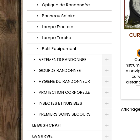
Optique de Randonnée
Panneau Solaire
Lampe Frontale
CUR
Lampe Torche
Petit Equipement
Cu
VETEMENTS RANDONNEE
Instru
GOURDE RANDONNEE
la navi
curv
HYGIENE DU RANDONNEUR
distan
exact o
PROTECTION CORPORELLE
en sui
carte p
INSECTES ET NUISIBLES
Pr
Affichage 
randon
PREMIERS SOINS SECOURS
prépare
randon
LE BUSHCRAFT
LA SURVIE