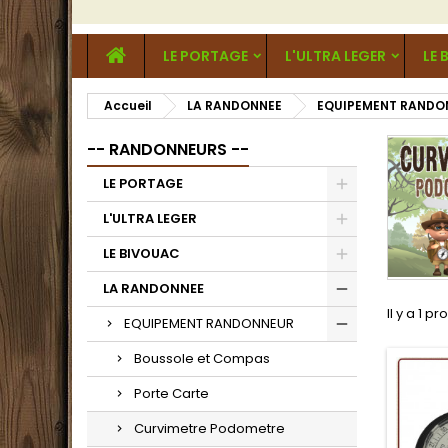
LE PORTAGE
L'ULTRA LEGER
LE 
Accueil
LA RANDONNEE
EQUIPEMENT RANDO
-- RANDONNEURS --
LE PORTAGE
L'ULTRA LEGER
LE BIVOUAC
LA RANDONNEE
Il y a 1 pr
EQUIPEMENT RANDONNEUR
Boussole et Compas
Porte Carte
Curvimetre Podometre