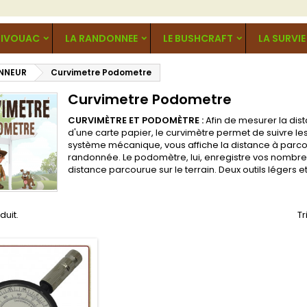
BIVOUAC
LA RANDONNEE
LE BUSHCRAFT
LA SURVIE
NNEUR
Curvimetre Podometre
Curvimetre Podometre
CURVIMÈTRE ET PODOMÈTRE :
Afin de mesurer la dist
d'une carte papier, le curvimètre permet de suivre les
système mécanique, vous affiche la distance à parcou
randonnée. Le podomètre, lui, enregistre vos nombre
distance parcourue sur le terrain. Deux outils légers 
oduit.
Tr