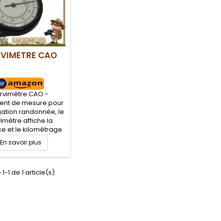
VIMÈTRE CAO
rvimètre CAO -
ment de mesure pour
gation randonnée, le
imètre affiche la
ce et le kilométrage
btenu ou à parcourir
En savoir plus
vant un tracé sur la
édestre ou routière.
atique pour les
1-1 de 1 article(s)
neurs qui désirent
r leurs parcours de
née légère et treks