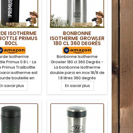
DE ISOTHERME
BONBONNE
BOTTLE PRIMUS
ISOTHERME GROWLER
80CL
180 CL 360 DEGRÉS
rde Isotherme
Bonbonne Isotherme
tle Primus 0.8 L - La
Growler 180 cl 360 Degrés -
 Primus Trailbottle
La bonbonne Isotherme
paroi isotherme est
double paroi en inox 18/8 de
urde bouteille en
1.8 litres 360 degrés
noxydable robuste et
possède une large
En savoir plus
En savoir plus
nis intérieur conçue
ouverture avec un bouchon
r inoxydable 18/8 de
à vis facilitant le
qualité à effet anti
remplissage et le
ien. Cette gourde
nettoyage. Robuste et
née Inox comporte
durable cette gourde
rge ouverture avec
grande capacité est idéale
chon inox ou bien
pour un usage en
 fourni. Longue...
randonnée pour conserver
une boisson chaude