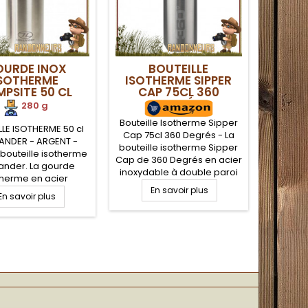
URDE INOX
BOUTEILLE
SOTHERME
ISOTHERME SIPPER
PSITE 50 CL
CAP 75CL 360
LANDER ARGENT
DEGRÉS
280 g
Bouteille Isotherme Sipper
LLE ISOTHERME 50 cl
Cap 75cl 360 Degrés - La
ANDER - ARGENT -
bouteille isotherme Sipper
bouteille isotherme
Cap de 360 Degrés en acier
ander. La gourde
inoxydable à double paroi
therme en acier
empêche autant la
able double paroi
En savoir plus
En savoir plus
formation de condensation
nserver une boisson
à l'extérieur de la gourde,
e pendant 6h00 et
mais également une
sson froide jusqu'à
parfaite tenue au chaud ou
00. Etanchéité
au froid de votre boisson
imale. Grande
préférée. Double bouchon
re pour faciliter le
d'ouverture, un petit et un
ssage et nettoyage
grand.