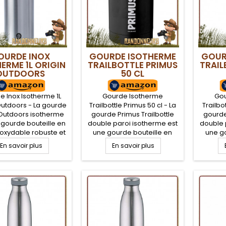
OURDE INOX
GOURDE ISOTHERME
GOUR
ERME 1L ORIGIN
TRAILBOTTLE PRIMUS
TRAIL
OUTDOORS
50 CL
 Inox Isotherme 1L
Gourde Isotherme
Gou
Outdoors - La gourde
Trailbottle Primus 50 cl - La
Trailbot
 Outdoors isotherme
gourde Primus Trailbottle
gourde
 gourde bouteille en
double paroi isotherme est
double 
noxydable robuste et
une gourde bouteille en
une go
rnis conçue en acier
acier inoxydable robuste et
acier i
En savoir plus
En savoir plus
able 18/10 de haute
sans vernis intérieur conçue
sans ver
lité à effet anti
en acier inoxydable 18/8 de
en acie
rien. Cette gourde
haute qualité à effet anti
haute 
née Inox comporte
bactérien. Cette gourde
bactér
rge ouverture avec
randonnée Inox comporte
randon
uchon inox ou bien
une large ouverture avec
une la
sport fourni.
un bouchon inox ou bien
un bou
sport fourni. Longue...
sport