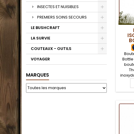
INSECTES ET NUISIBLES
PREMIERS SOINS SECOURS
LE BUSHCRAFT
IS
LA SURVIE
B
COUTEAUX - OUTILS
Bout
VOYAGER
Bottle
bout
Th
MARQUES
inoxyd
partic
abso
facil
votr
jusqu'à
jusq
bouteil
100% é
des bo