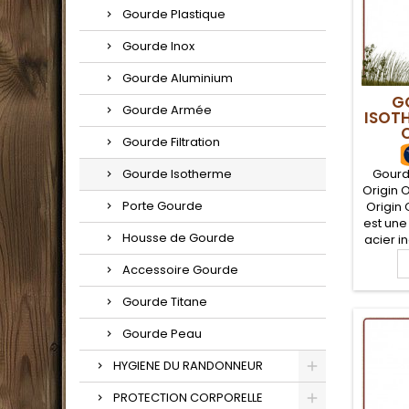
Gourde Plastique
Gourde Inox
Gourde Aluminium
G
Gourde Armée
ISOTH
Gourde Filtration
Gourde
Gourde Isotherme
Origin 
Porte Gourde
Origin
est une
Housse de Gourde
acier i
sans ve
Accessoire Gourde
inoxyd
qua
Gourde Titane
bacté
randon
Gourde Peau
une la
un bo
HYGIENE DU RANDONNEUR
PROTECTION CORPORELLE