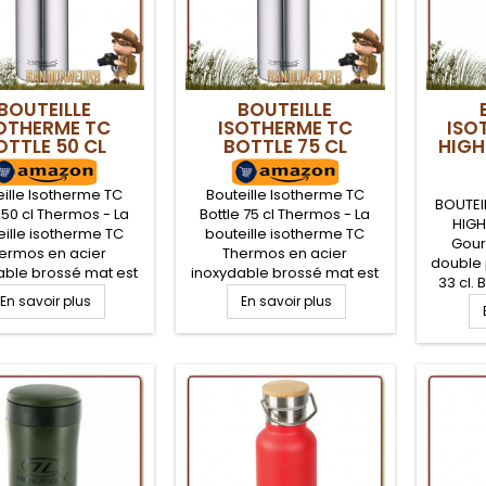
BOUTEILLE
BOUTEILLE
OTHERME TC
ISOTHERME TC
ISO
OTTLE 50 CL
BOTTLE 75 CL
HIGH
THERMOS
THERMOS
eille Isotherme TC
Bouteille Isotherme TC
BOUTEI
 50 cl Thermos - La
Bottle 75 cl Thermos - La
HIGH
eille isotherme TC
bouteille isotherme TC
Gour
ermos en acier
Thermos en acier
double 
able brossé mat est
inoxydable brossé mat est
33 cl.
ulièrement robuste,
particulièrement robuste,
En savoir plus
En savoir plus
joint 
lument étanche et
absolument étanche et
gour
e à nettoyer. Garde
facile à nettoyer. Garde
isother
e boisson chaude
votre boisson chaude
large o
 12 heures et froide
jusqu'à 12 heures et froide
d'intégr
u'à 24 heures. La
jusqu'à 24 heures. La
boisson
le est incassable et
bouteille est incassable et
o
tanche, même avec
100% étanche, même avec
issons gazeuses et
des boissons gazeuses et
passe au...
passe au...