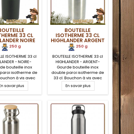
pendant 12h00 et une...
BOUTEILLE
BOUTEILLE
THERME 33 CL
ISOTHERME 33 CL
LANDER NOIRE
HIGHLANDER ARGENT
250 g
250 g
LLE ISOTHERME 33 cl
BOUTEILLE ISOTHERME 33 cl
LANDER - NOIRE-
HIGHLANDER - ARGENT-
de bouteille inox
Gourde bouteille inox
paroi isotherme de
double paroi isotherme de
 Bouchon à vis avec
33 cl. Bouchon à vis avec
d'étanchéité. Cette
joint d'étanchéité. Cette
En savoir plus
En savoir plus
de bouteille inox
gourde bouteille inox
me bénéficie d'une
isotherme bénéficie d'une
uverture permettant
large ouverture permettant
er à l'intérieur, une
d'intégrer à l'intérieur, une
 chaude ou froide,
boisson chaude ou froide,
u une soupe
ou une soupe