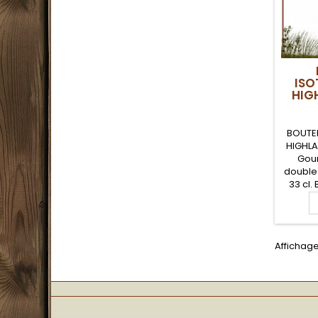
ISO
HIG
BOUTEI
HIGHLA
Gour
double
33 cl.
joint 
gour
isothe
large o
Affichage
d'intég
boisso