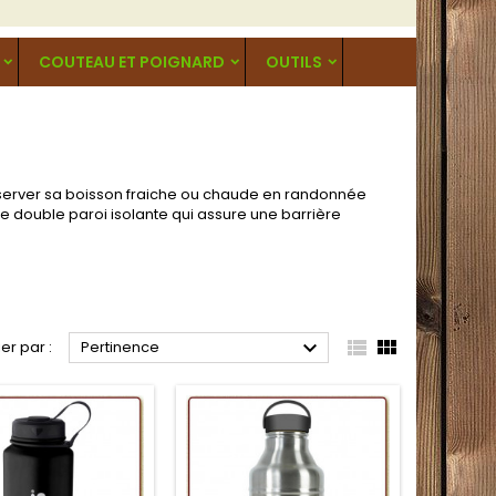
COUTEAU ET POIGNARD
OUTILS
nserver sa boisson fraiche ou chaude en randonnée
 double paroi isolante qui assure une barrière



ier par :
Pertinence