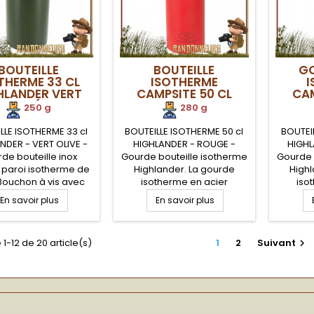
BOUTEILLE
BOUTEILLE
GO
THERME 33 CL
ISOTHERME
I
HLANDER VERT
CAMPSITE 50 CL
CAM
ARMÉE
HIGHLANDER ROUGE
HIGH
250 g
280 g
LLE ISOTHERME 33 cl
BOUTEILLE ISOTHERME 50 cl
BOUTEI
NDER - VERT OLIVE -
HIGHLANDER - ROUGE -
HIGHL
de bouteille inox
Gourde bouteille isotherme
Gourde 
 paroi isotherme de
Highlander. La gourde
Highl
 Bouchon à vis avec
isotherme en acier
iso
d'étanchéité. Cette
inoxydable double paroi
inoxyd
En savoir plus
En savoir plus
de bouteille inox
pour conserver une boisson
pour co
rme bénéficie d'une
chaude pendant 6h00 et
chaud
uverture permettant
une boisson froide jusqu'à
une boi
 1-12 de 20 article(s)
1
2
Suivant

rer à l'intérieur, une
24h00. Etanchéité
24h
n chaude ou froide,
maximale. Grande
max
ou une soupe
ouverture pour faciliter le
ouvertu
remplissage et nettoyage
rempli