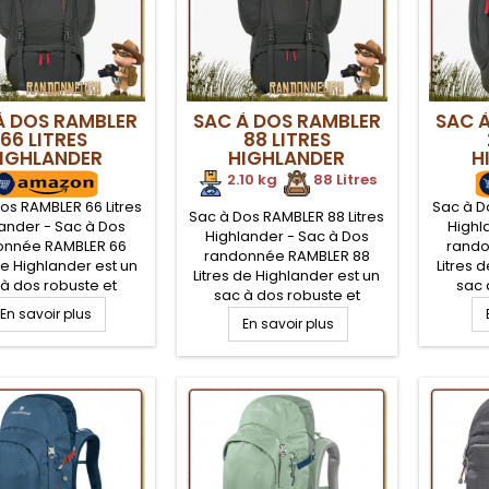
À DOS RAMBLER
SAC À DOS RAMBLER
SAC 
66 LITRES
88 LITRES
IGHLANDER
HIGHLANDER
H
2.10 kg
.
.
88 Litres
os RAMBLER 66 Litres
Sac à D
Sac à Dos RAMBLER 88 Litres
ander - Sac à Dos
Highl
Highlander - Sac à Dos
onnée RAMBLER 66
rando
randonnée RAMBLER 88
de Highlander est un
Litres 
Litres de Highlander est un
 à dos robuste et
sac 
sac à dos robuste et
, très apprécié par
compact
En savoir plus
compact, très apprécié par
donneurs. De volume
En savoir plus
les ran
les randonneurs. De volume
de 66 Litres, le sac à
utile d
utile de 88 Litres, le sac à
 RAMBLER 66 est
dos
dos RAMBLER 88 est
rméable avec son
imper
imperméable avec son
u robuste XTP 600D
tissu
tissu robuste XTP 600D
ster enduction PVC
polyes
polyester enduction PVC