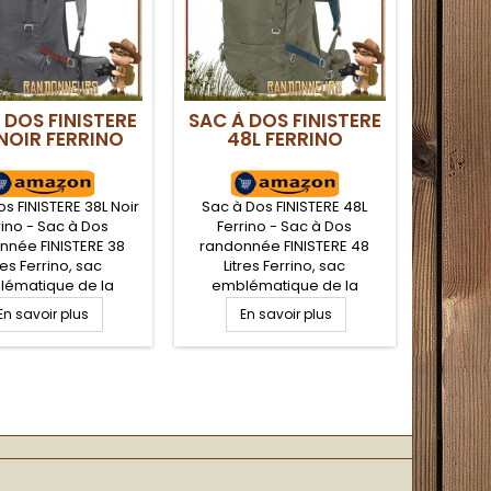
 DOS FINISTERE
SAC À DOS FINISTERE
NOIR FERRINO
48L FERRINO
s FINISTERE 38L Noir
Sac à Dos FINISTERE 48L
rino - Sac à Dos
Ferrino - Sac à Dos
nnée FINISTERE 38
randonnée FINISTERE 48
res Ferrino, sac
Litres Ferrino, sac
lématique de la
emblématique de la
que de part ses
marque de part ses
En savoir plus
En savoir plus
aux et équipements
matériaux et équipements
e de répondre aux
en vue de répondre aux
xigences des
exigences des
neurs. Nombreuses
randonneurs. Nombreuses
es et séparateur
poches et séparateur
ur pour assurer une
intérieur pour assurer une
sation optimale de
organisation optimale de
tre matériel de
votre matériel de
ée. Dossier allégé
randonnée. Dossier allégé