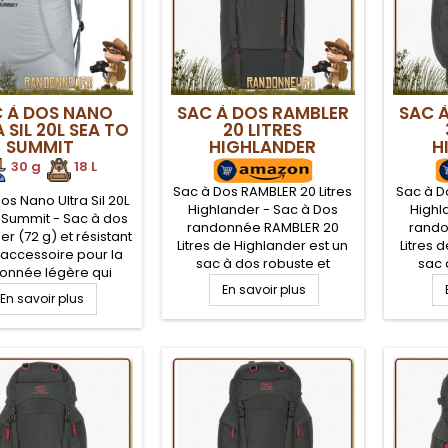
 À DOS NANO
SAC À DOS RAMBLER
SAC 
 SIL 20L SEA TO
20 LITRES
SUMMIT
HIGHLANDER
H
30 g
.
.
18 L
Sac à Dos RAMBLER 20 Litres
Sac à D
os Nano Ultra Sil 20L
Highlander - Sac à Dos
Highl
 Summit - Sac à dos
randonnée RAMBLER 20
rando
ger (72 g) et résistant
Litres de Highlander est un
Litres 
 accessoire pour la
sac à dos robuste et
sac 
onnée légère qui
compact, très apprécié par
compact
éduira tous les
En savoir plus
En savoir plus
les randonneurs. De volume
les ran
neurs à la journée
utile de 20 Litres, le sac à
utile d
on aspect pratique
dos RAMBLER 20 est
dos
l peut se réduire à la
imperméable avec son
imper
'un porte-clé une fois
tissu robuste XTP 600D
tissu
é dans son sac de
polyester enduction PVC
polyes
compression