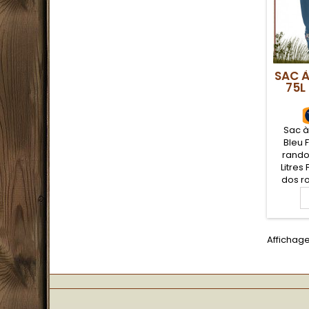
SAC 
75L
Sac à
Bleu 
rando
Litres
dos r
très
randonn
résista
compag
Affichage 
rand
voy
multi
dif
d'acc
o