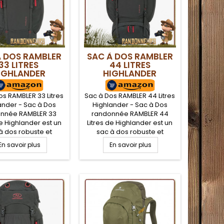
À DOS RAMBLER
SAC À DOS RAMBLER
33 LITRES
44 LITRES
IGHLANDER
HIGHLANDER
os RAMBLER 33 Litres
Sac à Dos RAMBLER 44 Litres
ander - Sac à Dos
Highlander - Sac à Dos
nnée RAMBLER 33
randonnée RAMBLER 44
de Highlander est un
Litres de Highlander est un
à dos robuste et
sac à dos robuste et
, très apprécié par
compact, très apprécié par
En savoir plus
En savoir plus
donneurs. De volume
les randonneurs. De volume
e 33 Litres, le sac à
utile de 44 Litres, le sac à
 RAMBLER 33 est
dos RAMBLER 44 est
méable avec son
imperméable avec son
 robuste XTP 600D
tissu robuste XTP 600D
ter enduction PVC
polyester enduction PVC