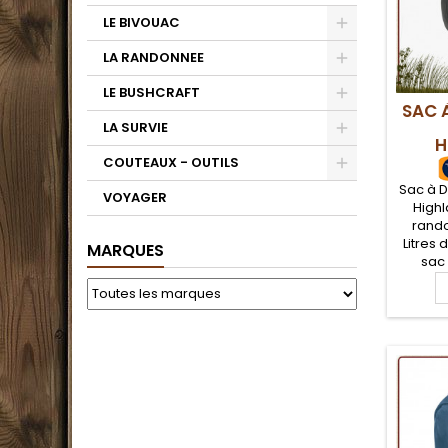
LE BIVOUAC
LA RANDONNEE
LE BUSHCRAFT
SAC 
LA SURVIE
H
COUTEAUX - OUTILS
Sac à D
VOYAGER
Highl
rand
Litres 
MARQUES
sac
compact
les ran
utile 
dos
impe
tiss
polye