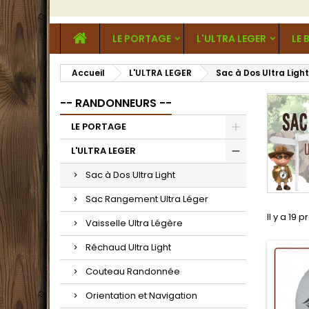
LE PORTAGE
L'ULTRA LEGER
LE 
Accueil
L'ULTRA LEGER
Sac à Dos Ultra Light
-- RANDONNEURS --
LE PORTAGE
L'ULTRA LEGER
Sac à Dos Ultra Light
Sac Rangement Ultra Léger
Il y a 19 p
Vaisselle Ultra Légère
Réchaud Ultra Light
Couteau Randonnée
Orientation et Navigation