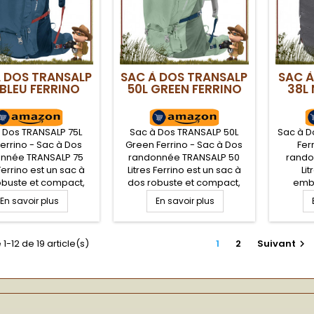
À DOS TRANSALP
SAC À DOS TRANSALP
SAC À
 BLEU FERRINO
50L GREEN FERRINO
38L 
 Dos TRANSALP 75L
Sac à Dos TRANSALP 50L
Sac à Do
Ferrino - Sac à Dos
Green Ferrino - Sac à Dos
Fer
nnée TRANSALP 75
randonnée TRANSALP 50
rando
 Ferrino est un sac à
Litres Ferrino est un sac à
Lit
obuste et compact,
dos robuste et compact,
emb
 apprécié par les
très apprécié par les
mar
En savoir plus
En savoir plus
eurs. Fiable, ultra-
randonneurs. Fiable, ultra-
matéri
nt et confortable : le
résistant et confortable : le
en vu
non idéal pour une
compagnon idéal pour une
e
1-12 de 19 article(s)
1
2
Suivant

onnée ou un long
randonnée ou un long
randon
age. Grâce à ses
voyage. Grâce à ses
poch
ples poches et aux
multiples poches et aux
intérie
férents systèmes
différents systèmes
organi
ès, vous pourrez
d'accès, vous pourrez
vo
rganiser au...
organiser au...
randonn