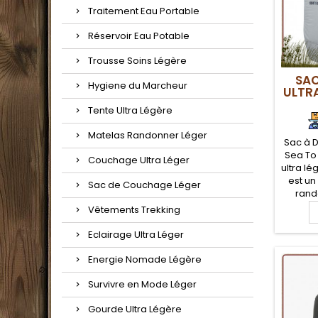
Traitement Eau Portable
Réservoir Eau Potable
Trousse Soins Légère
SAC
Hygiene du Marcheur
ULTRA
Tente Ultra Légère
Matelas Randonner Léger
Sac à D
Sea To
Couchage Ultra Léger
ultra lé
est un
Sac de Couchage Léger
rand
s
Vêtements Trekking
randon
par s
Eclairage Ultra Léger
puisqu'i
taille d
Energie Nomade Légère
rang
Survivre en Mode Léger
Gourde Ultra Légère