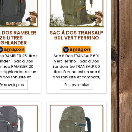
À DOS RAMBLER
SAC À DOS TRANSALP
25 LITRES
60L VERT FERRINO
IGHLANDER
os RAMBLER 25 Litres
Sac à Dos TRANSALP 60L
ander - Sac à Dos
Vert Ferrino - Sac à Dos
nnée RAMBLER 20
randonnée TRANSALP 60
de Highlander est un
Litres Ferrino est un sac à
à dos robuste et
dos robuste et compact,
, très apprécié par
très apprécié par les
En savoir plus
En savoir plus
donneurs. De volume
randonneurs. Fiable, ultra-
e 25 Litres, le sac à
résistant et confortable : le
 RAMBLER 25 est
compagnon idéal pour une
méable avec son
randonnée ou un long
 robuste XTP 600D
voyage. Grâce à ses
ter enduction PVC
multiples poches et aux
différents systèmes
d'accès, vous pourrez
organiser au...