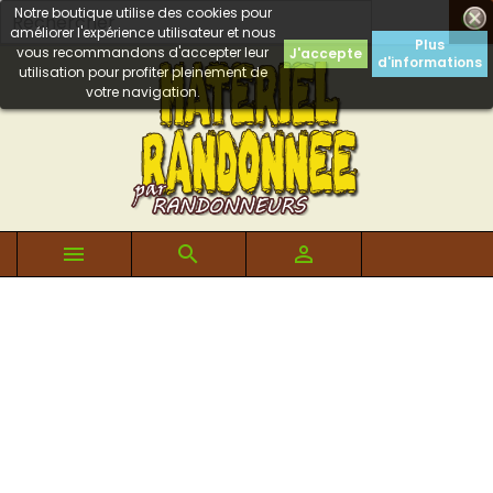
Notre boutique utilise des cookies pour

améliorer l'expérience utilisateur et nous
Plus
vous recommandons d'accepter leur
J'accepte
d'informations
utilisation pour profiter pleinement de
votre navigation.


