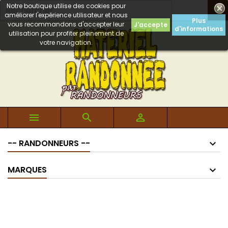
Notre boutique utilise des cookies pour

améliorer l'expérience utilisateur et nous
Plus
vous recommandons d'accepter leur
J'accepte
d'informations
utilisation pour profiter pleinement de
votre navigation.



-- RANDONNEURS --
MARQUES