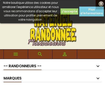
Notre boutique utilise des cookies pour

améliorer l'expérience utilisateur et nous
Plus
vous recommandons d'accepter leur
J'accepte
d'informations
utilisation pour profiter pleinement de
votre navigation.



-- RANDONNEURS --
MARQUES