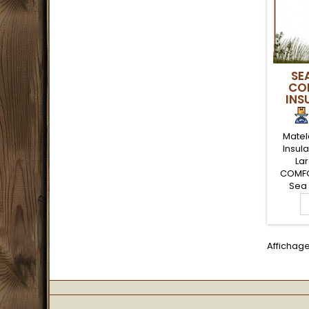
SE
CO
INS
Matel
Insul
Lar
COMFO
Sea 
matel
léger
Value 3
confor
Affichage
trek u
Thermo
perd
corp
Pompe