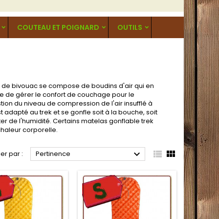
COUTEAU ET POIGNARD
OUTILS
 de bivouac se compose de boudins d'air qui en
e de gérer le confort de couchage pour le
on du niveau de compression de l'air insufflé à
t adapté au trek et se gonfle soit à la bouche, soit
r de l'humidité. Certains matelas gonflable trek
chaleur corporelle.



ier par :
Pertinence