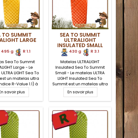
A TO SUMMIT
SEA TO SUMMIT
ALIGHT LARGE
ULTRALIGHT
INSULATED SMALL
495 g
.
R 1.1
430 g
.
R 3.1
as Sea To Summit
Matelas ULTRALIGHT
ALIGHT Large - Le
Insulated Sea To Summit
 ULTRA LIGHT Sea To
Small - Le matelas ULTRA
est un matelas ultra
LIGHT Insulated Sea To
indice R-Value 1.1) à
Summit est un matelas ultra
les indépendantes
léger, isolé et chaud (indice
En savoir plus
En savoir plus
r le confort du
R-Value 3.1) pour un
neur en trek ultra
meilleur confort du
er. Compact et
randonneur en trek ultra
rtable avec 5 cm
léger. Isolation Thermolite
eur une fois gonflé.
pour éviter de perdre de la
s léger des matelas
chaleur corporelle vers le
ea To Summit
sol. Pompe Airstream
fournie pour assurer un