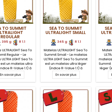
A TO SUMMIT
SEA TO SUMMIT
SE
LTRALIGHT
ULTRALIGHT SMALL
ULTR
REGULAR
395 g
.
R 1.1
345 g
.
R 1.1
s ULTRALIGHT Sea To
Matelas ULTRALIGHT Sea To
Matel
mit Regular - Le
Summit Small - Le matelas
ULTR
 ULTRA LIGHT Sea To
ULTRA LIGHT Sea To Summit
matelas
est un matelas ultra
est un matelas ultra léger
Summit 
indice R-Value 1.1) à
(indice R-Value 1.1) à
léger (
les indépendantes
cellules indépendantes
cellu
En savoir plus
En savoir plus
ur le confort du
pour le confort du
pou
nneur en trek ultra
randonneur en trek ultra
randon
ger. Compact et
léger. Compact et
lég
ortable avec 5 cm
confortable avec 5 cm
confo
seur une fois gonflé.
d'épaisseur une fois gonflé.
d'épaiss
s léger des matelas
Le plus léger des matelas
Le plu
ea To Summit
Sea To Summit
S