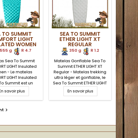
r assurer un...
pour assurer un...
A TO SUMMIT
SEA TO SUMMIT
FORT LIGHT
ETHER LIGHT XT
LATED WOMEN
REGULAR
555 g
.
R 4.7
350 g
.
R 1.2
as Sea To Summit
Matelas Gonflable Sea To
T LIGHT Insulated
Summit ETHER LIGHT XT
n - Le matelas
Regular - Matelas trekking
T LIGHT Insulated
ultra léger et gonflable, le
To Summit est un
Sea To Summit ETHER LIGHT
as gonflable ultra
XT est très confortable avec
En savoir plus
En savoir plus
et isolé (indice R-
ses 10 cm d'épaisseur, où
.9) pour un meilleur
vous pourrez même dormir
t du randonneur en
sur le côté sans toucher le
nt

tra léger. Isolation
sol. Technologie Air Sprung,
lite pour éviter de
cellules d'air maillées pour
re de la chaleur
un cloisonnement d'air tout
relle vers le sol.
en utilisant moins de tissu,
Airstream fournie
donc...