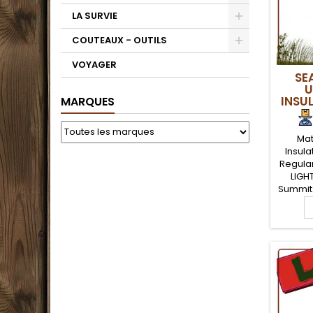
LA SURVIE
COUTEAUX - OUTILS
VOYAGER
SE
U
INSU
MARQUES
Mat
Insul
Regular
LIGH
Summit 
léger, i
R-V
mei
rando
léger. 
pour év
chaleu
sol.
fourn