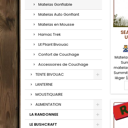
Matelas Gonflable
Matelas Auto Gonflant
Matelas en Mousse
SE
Hamac Trek
U
Lit Pliant Bivouac
Confort de Couchage
Matela
Sum
Accessoires de Couchage
matelas
Summit 
TENTE BIVOUAC
léger (
cellu
LANTERNE
po
rando
MOUSTIQUAIRE
lé
conf
ALIMENTATION
d'épais
Le plu
LA RANDONNEE
S
LE BUSHCRAFT