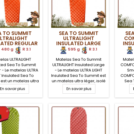
A TO SUMMIT
SEA TO SUMMIT
SE
LTRALIGHT
ULTRALIGHT
COM
LATED REGULAR
INSULATED LARGE
INS
480 g
.
R 3.1
595 g
.
R 3.1
elas ULTRALIGHT
Matelas Sea To Summit
Matel
ated Sea To Summit
ULTRALIGHT Insulated Large
COMFOR
 - Le matelas ULTRA
- Le matelas ULTRA LIGHT
Sma
T Insulated Sea To
Insulated Sea To Summit est
COMFOR
est un matelas ultra
un matelas ultra léger, isolé
Sea 
solé et chaud (indice
et chaud (indice R-Value
matel
En savoir plus
En savoir plus
alue 3.1) pour un
3.1) pour un meilleur confort
léger 
lleur confort du
du randonneur en trek ultra
Value 3
nneur en trek ultra
léger. Isolation Thermolite
confor
Isolation Thermolite
pour éviter de perdre de la
trek ul
iter de perdre de la
chaleur corporelle vers le
Thermo
r corporelle vers le
sol. Pompe Airstream
perd
 Pompe Airstream
fournie pour assurer un
corpo
ie pour assurer un
gonflage...
Pompe 