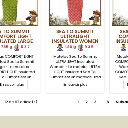
gonflage...
pou
A TO SUMMIT
SEA TO SUMMIT
SE
MFORT LIGHT
ULTRALIGHT
COM
ULATED LARGE
INSULATED WOMEN
INSU
755 g
.
R 3.7
480 g
.
R 3.5
as COMFORT LIGHT
Matelas Sea To Summit
Matel
ated Sea to Summit
ULTRALIGHT Insulated
COMFOR
ge - Le matelas
Women - Le matelas ULTRA
Wome
RT LIGHT Insulated
LIGHT Insulated Sea To
COMFOR
To Summit est un
Summit est un matelas ultra
Sea 
as gonflable ultra
léger, isolé et chaud (indice
matel
En savoir plus
En savoir plus
 et isolé (indice R-
R-Value 3.5) pour un
léger 
.7) pour un meilleur
meilleur confort du
Value 3
t du randonneur en
randonneur en trek ultra
confor
 1-12 de 67 article(s)
1
2
3
…
6
Suiva
ltra léger. Isolation
léger. Isolation Thermolite
trek ul
lite pour éviter de
pour éviter de perdre de la
Thermo
re de la chaleur
chaleur corporelle vers le
perd
orelle vers le sol.
sol. Pompe Airstream
corpo
 Airstream fournie
fournie pour assurer un
Pompe 