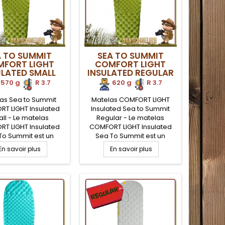
gonflage...
A TO SUMMIT
SEA TO SUMMIT
FORT LIGHT
COMFORT LIGHT
ULATED SMALL
INSULATED REGULAR
570 g
.
R 3.7
620 g
.
R 3.7
as Sea to Summit
Matelas COMFORT LIGHT
T LIGHT Insulated
Insulated Sea to Summit
ll - Le matelas
Regular - Le matelas
T LIGHT Insulated
COMFORT LIGHT Insulated
To Summit est un
Sea To Summit est un
as gonflable ultra
matelas gonflable ultra
En savoir plus
En savoir plus
et isolé (indice R-
léger et isolé (indice R-
.7) pour un meilleur
Value 3.7) pour un meilleur
t du randonneur en
confort du randonneur en
tra léger. Isolation
trek ultra léger. Isolation
lite pour éviter de
Thermolite pour éviter de
re de la chaleur
perdre de la chaleur
relle vers le sol.
corporelle vers le sol.
Airstream fournie
Pompe Airstream fournie