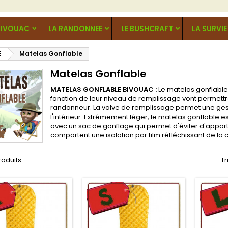
BIVOUAC
LA RANDONNEE
LE BUSHCRAFT
LA SURVIE
E
Matelas Gonflable
Matelas Gonflable
MATELAS GONFLABLE BIVOUAC :
Le matelas gonflable
fonction de leur niveau de remplissage vont permettr
randonneur. La valve de remplissage permet une gesti
l'intérieur. Extrêmement léger, le matelas gonflable es
avec un sac de gonflage qui permet d'éviter d'apporte
comportent une isolation par film réfléchissant de la 
produits.
Tr