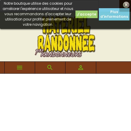
Notre boutique utilise des cookies pour

améliorer l'expérience utilisateur et nous
Plus
vous recommandons d'accepter leur
J'accepte
d'informations
utilisation pour profiter pleinement de
votre navigation.


