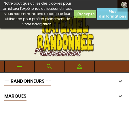
Notre boutique utilise des cookies pour

améliorer l'expérience utilisateur et nous
Plus
vous recommandons d'accepter leur
J'accepte
d'informations
utilisation pour profiter pleinement de
votre navigation.



-- RANDONNEURS --
MARQUES