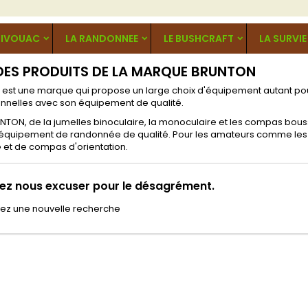
BIVOUAC
LA RANDONNEE
LE BUSHCRAFT
LA SURVIE
 DES PRODUITS DE LA MARQUE BRUNTON
est une marque qui propose un large choix d'équipement autant pou
onnelles avec son équipement de qualité.
TON, de la jumelles binoculaire, la monoculaire et les compas bouss
 équipement de randonnée de qualité. Pour les amateurs comme les 
 et de compas d'orientation.
lez nous excuser pour le désagrément.
uez une nouvelle recherche