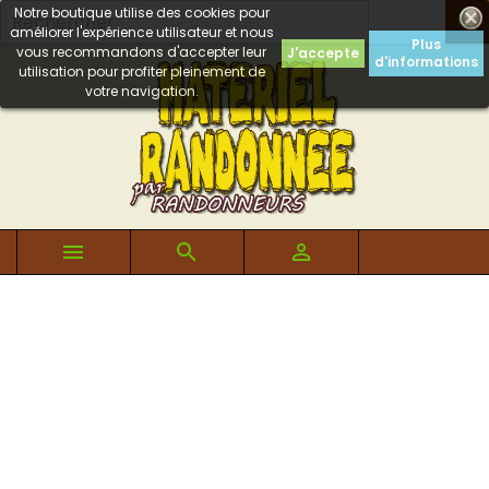
Notre boutique utilise des cookies pour

améliorer l'expérience utilisateur et nous
Plus
vous recommandons d'accepter leur
J'accepte
d'informations
utilisation pour profiter pleinement de
votre navigation.


