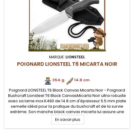
MARQUE:
LIONSTEEL
POIGNARD LIONSTEEL T6 MICARTA NOIR
354 g.
.
14.8 cm
Poignard LIONSTEEL T6 Black Canvas Micarta Noir - Poignard
Bushcraft Lionsteel T6 Black CanvasMicarta Noir ultra robuste
avec sa lame inox K490 de 14.8 cm d'épaisseur 5.5 mm plate
semelle idéal pour la pratique du bushcraft et de la survie
extrême. Son manche black canvas micarta lui assure une
bonne prise en mains. Un must dans la gamme des
En savoir plus
meilleurs...