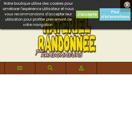
Notre boutique utilise des cookies pour

améliorer l'expérience utilisateur et nous
Plus
vous recommandons d'accepter leur
J'accepte
d'informations
utilisation pour profiter pleinement de
votre navigation.


