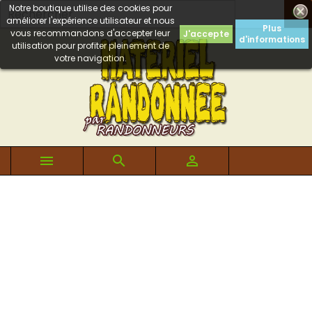
Notre boutique utilise des cookies pour

améliorer l'expérience utilisateur et nous
Plus
vous recommandons d'accepter leur
J'accepte
d'informations
utilisation pour profiter pleinement de
votre navigation.


