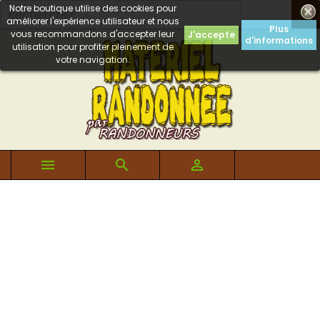
Notre boutique utilise des cookies pour

améliorer l'expérience utilisateur et nous
Plus
vous recommandons d'accepter leur
J'accepte
d'informations
utilisation pour profiter pleinement de
votre navigation.


