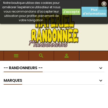
Notre boutique utilise des cookies pour

améliorer l'expérience utilisateur et nous
Plus
vous recommandons d'accepter leur
J'accepte
d'informations
utilisation pour profiter pleinement de
votre navigation.



-- RANDONNEURS --
MARQUES