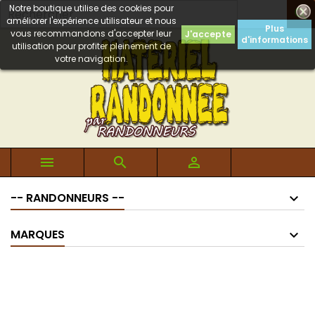
Notre boutique utilise des cookies pour

améliorer l'expérience utilisateur et nous
Plus
vous recommandons d'accepter leur
J'accepte
d'informations
utilisation pour profiter pleinement de
votre navigation.



-- RANDONNEURS --
MARQUES