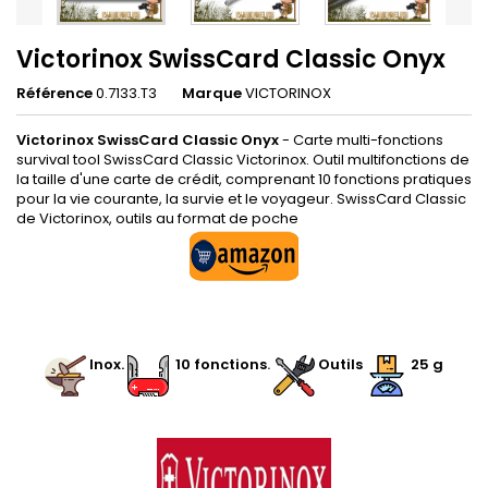
Victorinox SwissCard Classic Onyx
Référence
0.7133.T3
Marque
VICTORINOX
Victorinox SwissCard Classic Onyx
- Carte multi-fonctions
survival tool SwissCard Classic Victorinox. Outil multifonctions de
la taille d'une carte de crédit, comprenant 10 fonctions pratiques
pour la vie courante, la survie et le voyageur. SwissCard Classic
de Victorinox, outils au format de poche
.
.
Inox
.
.
.
10 fonctions
.
.
Outils
25 g
.