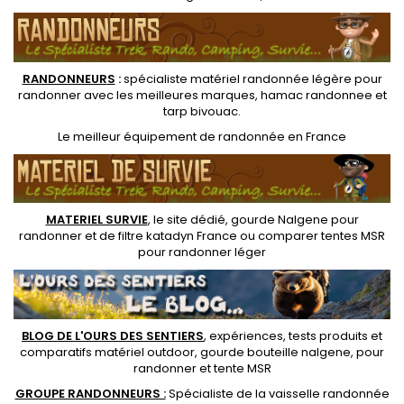
RANDONNEUR
S
:
spécialiste matériel randonnée légère
pour
randonner avec les meilleures marques,
hamac randonnee
et
tarp bivouac
.
Le
meilleur équipement de randonnée
en France
MATERIEL SURVIE
, le site dédié,
gourde Nalgene pour
randonner
et de
filtre katadyn France
ou
comparer tentes MSR
pour randonner léger
BLOG DE L'OURS DES SENTIERS
, expériences, tests produits et
comparatifs matériel outdoor
,
gourde bouteille nalgene
, pour
randonner et
tente MSR
GROUPE RANDONNEURS :
Spécialiste de la
vaisselle randonnée