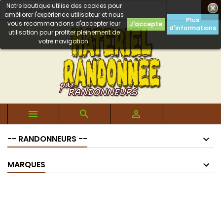
Notre boutique utilise des cookies pour

améliorer l'expérience utilisateur et nous
Plus
vous recommandons d'accepter leur
J'accepte
d'informations
utilisation pour profiter pleinement de
votre navigation.



-- RANDONNEURS --
MARQUES