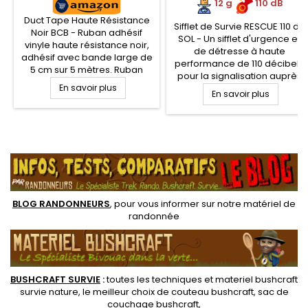
12 g
.
.
110 dB
Duct Tape Haute Résistance
Sifflet de Survie RESCUE 110 dB
Noir BCB - Ruban adhésif
SOL - Un sifflet d'urgence et
vinyle haute résistance noir,
de détresse à haute
adhésif avec bande large de
performance de 110 décibels
5 cm sur 5 mètres. Ruban
pour la signalisation auprès
adhésif qui vous sera d'une
En savoir plus
des personnes
grande utilité pour tous vos
En savoir plus
environnantes et des
travaux à la maison, vos
équipes de secours. Anneau
réparations sur campement
pour cordelette (non fournie)
ou sur votre campement
pour positionnement tour de
.
cou. Sifflet de survie, la
réponse en toutes situations
extrême.
BLOG RANDONNEURS
, pour vous informer sur notre
matériel de
randonnée
BUSHCRAFT SURVIE
:
toutes les techniques et
materiel
bushcraft
survie nature
, le meilleur choix de
couteau bushcraft
,
sac de
couchage bushcraft
,