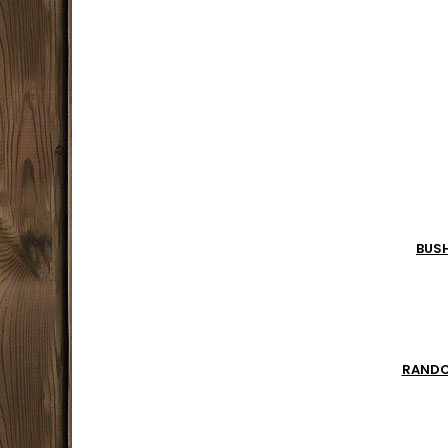
le
BUS
RAND