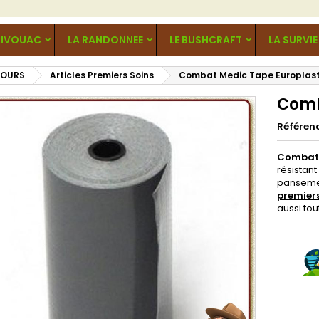
BIVOUAC
LA RANDONNEE
LE BUSHCRAFT
LA SURVIE
COURS
Articles Premiers Soins
Combat Medic Tape Europlas
Comb
Référen
Combat 
résistant
pansemen
premier
aussi to