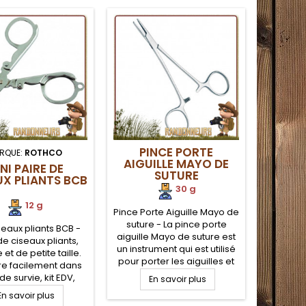
PINCE PORTE
RQUE:
ROTHCO
MA
AIGUILLE MAYO DE
NI PAIRE DE
KIT S
SUTURE
UX PLIANTS BCB
DE SE
30 g
12 g
Pince Porte Aiguille Mayo de
suture - La pince porte
seaux pliants BCB -
Kit S
aiguille Mayo de suture est
de ciseaux pliants,
Serpen
un instrument qui est utilisé
 et de petite taille.
premie
pour porter les aiguilles et
re facilement dans
traiteme
ainsi pouvoir placer les fils
 de survie, kit EDV,
serpent. 
En savoir plus
de soie pour réaliser des
tage militaire et
seco
En savoir plus
E
sutures. Système de
sse de premiers
morsur