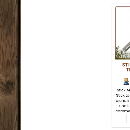
ST
T
Stick A
Stick t
biche i
une t
comme 
le forma
avec
fixation