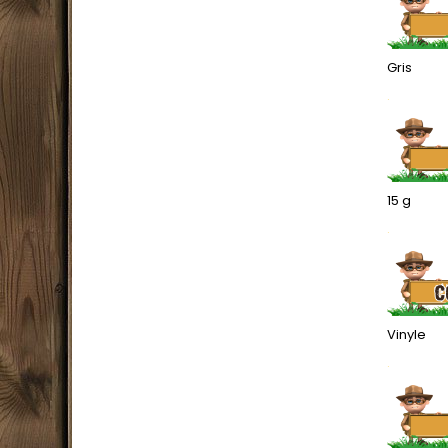
Gris
.
15 g
.
Vinyle
.