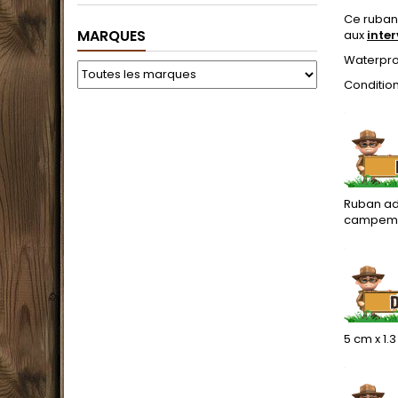
Ce ruban 
MARQUES
aux
inte
Waterpro
Conditio
.
Ruban adh
campemen
.
5 cm x 1.
.