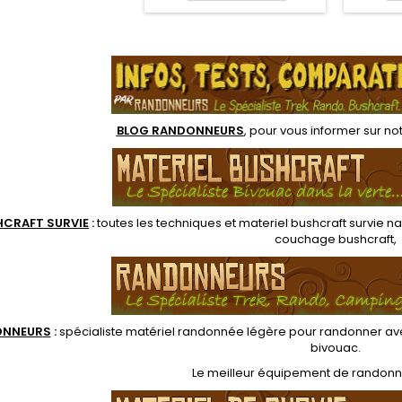
 temps sur soi.
balistique et de différents
secours.
accessoires de premiers
eux
.
secours (coupe ceinture,
meilleu
pointe brise vitre,
de plac
stéthoscope, lampe torche,
la r
ciseaux, pince kelly)
BLOG RANDONNEURS
, pour vous informer sur no
HCRAFT SURVIE
:
toutes les techniques et
materiel
bushcraft survie na
couchage bushcraft
,
ONNEUR
S
:
spécialiste matériel randonnée légère
pour randonner ave
bivouac
.
Le
meilleur équipement de randon