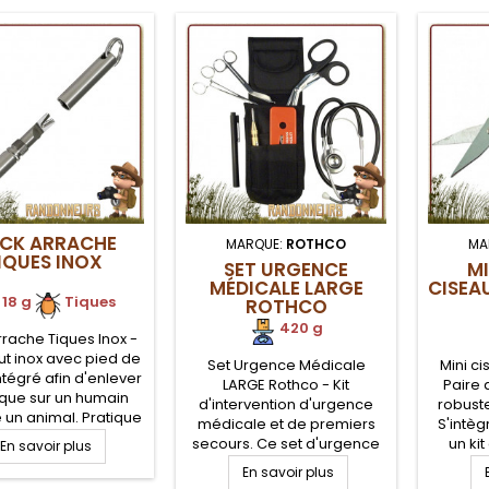
ICK ARRACHE
MARQUE:
ROTHCO
MA
IQUES INOX
SET URGENCE
MI
MÉDICALE LARGE
CISEA
18 g
.
Tiques
ROTHCO
420 g
rrache Tiques Inox -
out inox avec pied de
Set Urgence Médicale
Mini ci
ntégré afin d'enlever
LARGE Rothco - Kit
Paire 
ique sur un humain
d'intervention d'urgence
robuste
un animal. Pratique
médicale et de premiers
S'intèg
 stick de petite taille
secours. Ce set d'urgence
un kit
En savoir plus
 anneau pour une
médicale se compose d'un
paque
En savoir plus
 porte clé à avoir tout
holster en nylon 1000D
trou