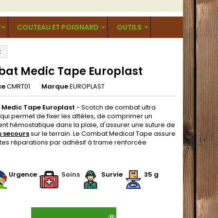
COUTEAU ET POIGNARD
OUTILS
t
at Medic Tape Europlast
ce
CMRT01
Marque
EUROPLAST
Medic Tape Europlast
- Scotch de combat ultra
 qui permet de fixer les attèles, de comprimer un
t hémostatique dans la plaie, d'assurer une suture de
s secours
sur le terrain. Le Combat Medical Tape assure
utes réparations par adhésif à trame renforcée
.
.
Urgence
.
.
Soins
.
Survie
35 g
.