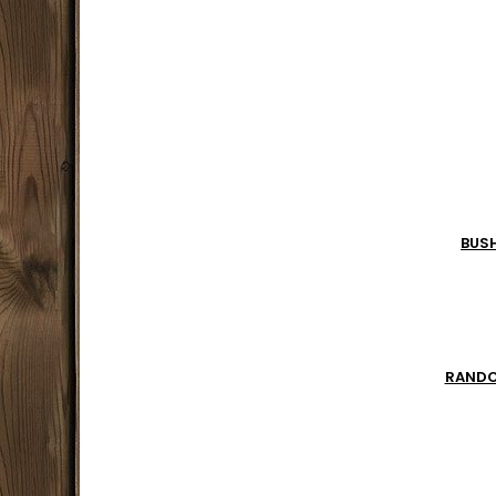
pour 
Meille
la chal
sèche 
Conne
entre l
BUS
RAND