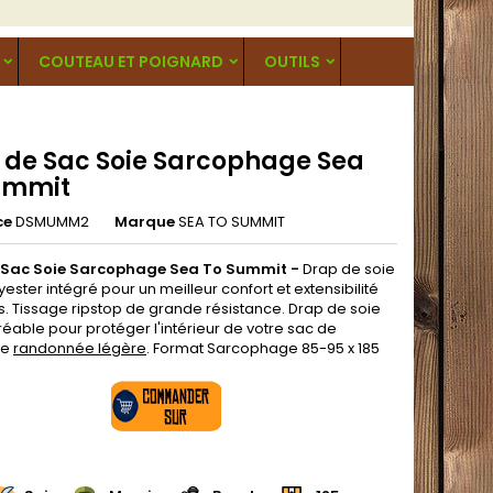
COUTEAU ET POIGNARD
OUTILS
 de Sac Soie Sarcophage Sea
ummit
ce
DSMUMM2
Marque
SEA TO SUMMIT
 Sac Soie Sarcophage Sea To Summit -
Drap de soie
ester intégré pour un meilleur confort et extensibilité
s. Tissage ripstop de grande résistance. Drap de soie
éable pour protéger l'intérieur de votre sac de
ge
randonnée légère
. Format Sarcophage 85-95 x 185
.