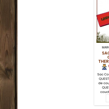
MAR
SA
THER
1
Sac Co
QUESTA
de co
QUES
couc
dont l'
est fai
hydro