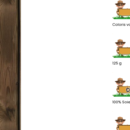
Coloris 
.
125 g
.
100% Soie
.