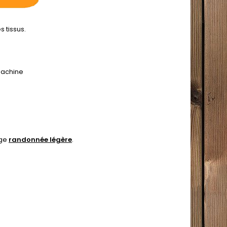
s tissus.
 machine
age
randonnée légère
.