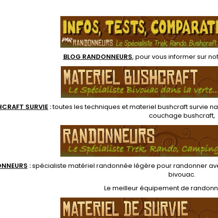
un gain de chaleur.
so
pompe Neoair s'emboite
.
ure conservation de
confo
sur la valve du matelas, et
eur, reste plus sec et
élastici
son ventilateur sur piles
trois fois plus vite.
une agr
permet de gonfler ou
cteurs SynergyLink
dégonfler le matelas
e sac et un matelas...
BLOG RANDONNEURS
, pour vous informer sur no
HCRAFT SURVIE
:
toutes les techniques et
materiel
bushcraft survie na
couchage bushcraft
,
ONNEUR
S
:
spécialiste matériel randonnée légère
pour randonner ave
bivouac
.
Le
meilleur équipement de randon