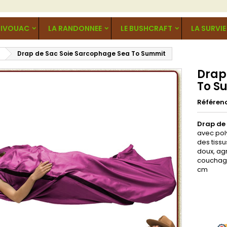
BIVOUAC
LA RANDONNEE
LE BUSHCRAFT
LA SURVIE
Drap de Sac Soie Sarcophage Sea To Summit
Drap
To S
Référen
Drap de
avec poly
des tissu
doux, agr
coucha
cm