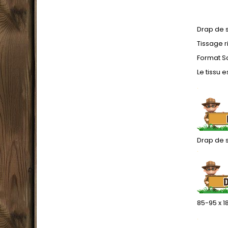
Drap de s
Tissage r
Format S
Le tissu 
.
Drap de s
.
85-95 x 
.