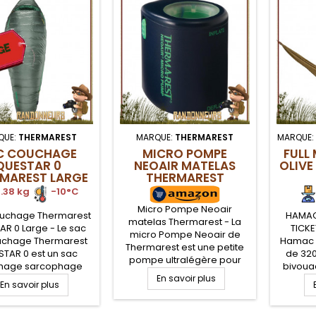
QUE:
THERMAREST
MARQUE:
THERMAREST
MARQUE:
C COUCHAGE
MICRO POMPE
FULL
QUESTAR 0
NEOAIR MATELAS
OLIVE
MAREST LARGE
THERMAREST
.38 kg
.
-10°C
Micro Pompe Neoair
uchage Thermarest
HAMAC
matelas Thermarest - La
R 0 Large - Le sac
TICKE
micro Pompe Neoair de
uchage Thermarest
Hamac T
Thermarest est une petite
TAR 0 est un sac
de 320
pompe ultralégère pour
hage sarcophage
bivouac
gonfler et dégonfler sans
isolation 3-4 saisons
En savoir plus
les 
En savoir plus
effort tous les matelas
te en duvet de canard
Pro
gonflants de la gamme
phobe NikWax 650
moments
Neoair Thermarest. La micro