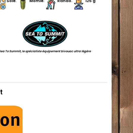
.
Soie
.
.
Momie
.
.
Rando.
125 g
.
Sea To Summit, le spécialiste équipement bivouac ultra légère
t