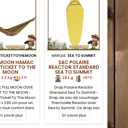
TICKETTOTHEMOON
MARQUE:
SEA TO SUMMIT
MARQU
 MOON HAMAC
SAC POLAIRE
SA
 TICKET TO THE
REACTOR STANDARD
COMP
MOON
SEA TO SUMMIT
2.3 kg
2 P.
283 g
.
.
+5°C
 FULL MOON OLIVE
Drap Polaire Reactor
Sac Coo
T TO THE MOON -
Standard Sea To Summit -
To Summi
icket To The Moon
Drap de sac de couchage
couc
 x 230 cm pour un
Thermolite Reactor Liner
res
 tout confort dans
Sea to Summit. Ce drap sac
permett
grands espaces.
polaire thermolite (tissu
tempér
En savoir plus
En savoir plus
E
fitez de grands
doux, extensible et
pendant
 de détente et un
confortable) est plus
en bi