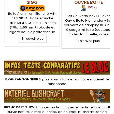
SIGG
OUVRE BOITE
HIGHLANDER
155 g
Boite Aluminium Etanche MINI
Set Couverts Inox KFS avec
PLUS SIGG - Boite étanche
Ouvre Boite Highlander - Set
taille MINI SIGG en aluminium
couverts de camping KFS Inox
(170x117x60 mm), robuste et
à usage militaire (couteau,
légère pour la protection, le
cuiller, fourchette, ouvre
transport, protection et le
En savoir plus
boite, décapsuleur). Pratique,
stockage de votre matériel
En savoir plus
en acier inoxydable sera très
de randonnée ou de
robuste et adapté à tous les
camping, créer un kit de
terrains. Les élements se
survie, préserver vos
.
range dans le manche de
aliments des conditions
l'ouvre boite, pour les
externes. Boite alimentaire
maintenir groupés
Polypropylène intérieur
BLOG RANDONNEURS
, pour vous informer sur notre
matériel de
randonnée
BUSHCRAFT SURVIE
:
toutes les techniques et
materiel
bushcraft
survie nature
, le meilleur choix de
couteau bushcraft
,
sac de