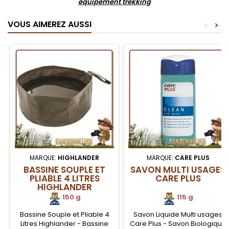
équipement trekking
VOUS AIMEREZ AUSSI
<
>
MARQUE:
HIGHLANDER
MARQUE:
CARE PLUS
BASSINE SOUPLE ET
SAVON MULTI USAGES
PLIABLE 4 LITRES
CARE PLUS
HIGHLANDER
150 g
115 g
Bassine Souple et Pliable 4
Savon Liquide Multi usages
Litres Highlander - Bassine
Care Plus - Savon Biologique