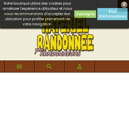
Notre boutique utilise des cookies pour

améliorer l'expérience utilisateur et nous
Plus
vous recommandons d'accepter leur
J'accepte
d'informations
utilisation pour profiter pleinement de
votre navigation.


