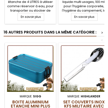
étanche de 4 LITRES à utiliser
liquide multi usages, 100 ml,
comme réservoir à eau, pour
pour l'hygiène corporelle,
transporter ou stocker de
l'hygiène du campement, la
l'eau, faire la vaisselle ou la
lessive, la vaisselle, en eau
En savoir plus
En savoir plus
lessive au camping, en
douce, comme en eau
randonnée légère, sur votre
saumâtre. Savon
bivouac bushcraft. Légère et
biodégradable liquide Care
16 AUTRES PRODUITS DANS LA MÊME CATÉGORIE :
compacte, cette bassine
Plus pour toutes applications
>
souple se range facilement
de lavage en voyage et
<
randonnée légère
MARQUE:
SIGG
MARQUE:
HIGHLANDER
BOITE ALUMINIUM
SET COUVERTS INOX
ETANCHE MINI PLUS
KFS MILITAIRE AVEC