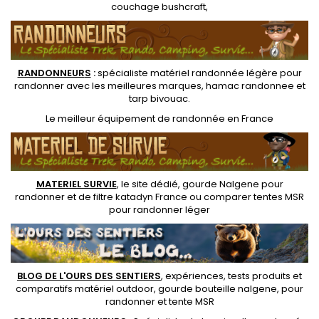
couchage bushcraft
,
RANDONNEUR
S
:
spécialiste matériel randonnée légère
pour
randonner avec les meilleures marques,
hamac randonnee
et
tarp bivouac
.
Le
meilleur équipement de randonnée
en France
MATERIEL SURVIE
, le site dédié,
gourde Nalgene pour
randonner
et de
filtre katadyn France
ou
comparer tentes MSR
pour randonner léger
BLOG DE L'OURS DES SENTIERS
, expériences, tests produits et
comparatifs matériel outdoor
,
gourde bouteille nalgene
, pour
randonner et
tente MSR