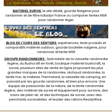
MATERIEL SURVIE
, le site dédié,
gourde Nalgene pour
randonner
et de
filtre katadyn France
ou
comparer tentes MSR
pour randonner léger
BLOG DE L'OURS DES SENTIERS
, expériences, tests produits et
comparatifs matériel outdoor
,
gourde bouteille nalgene
, pour
randonner et
tente MSR
GROUPE RANDONNEURS :
Spécialiste de la
vaisselle randonnée
légère
, du Bushcraft en forêt,
boutique materiel bushcraft
, la
survie, plusieurs sites de vente en ligne proposent les plus
grandes marques de la randonnée,
réchaud randonnée
, la
tente msr
, le matelas Thermarest, la
vaisselle de camping
, en
passant par les
gourde randonnee
, et bien plus encore. Une
équipe de passionnés de la nature, de la
tente randonnée
légère
, des
matériel de survie et équipement pour survivre
, des
loisirs de plein air, et des techniques de survie, avec des
penchants
survivalistes
. et leader des
rations ReadyWise
..