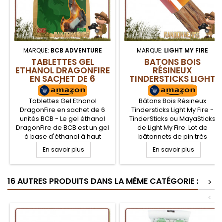
MARQUE:
BCB ADVENTURE
MARQUE:
LIGHT MY FIRE
TABLETTES GEL
BATONS BOIS
ETHANOL DRAGONFIRE
RÉSINEUX
EN SACHET DE 6
TINDERSTICKS LIGHT
UNITÉS BCB
MY FIRE
Tablettes Gel Ethanol
Bâtons Bois Résineux
DragonFire en sachet de 6
Tindersticks Light My Fire -
unités BCB - Le gel éthanol
TinderSticks ou MayaSticks
DragonFire de BCB est un gel
de Light My Fire. Lot de
à base d'éthanol à haut
bâtonnets de pin très
pouvoir énergétique et non
résineux permettant
En savoir plus
En savoir plus
toxique. En sachet de 6
l'allumage rapide de votre
tablettes de 27 g avec
feu de camp bushcraft.
opercule, il est utilisable en
Buchettes Tindersticks de pin
16 AUTRES PRODUITS DANS LA MÊME CATÉGORIE :
tant qu'allume feu ou bien
Ocote, contient 80% de
>
combustible pour votre
résine, facilement
<
réchaud éthanol.
inflammable même en milieu
humide, flamme intense.