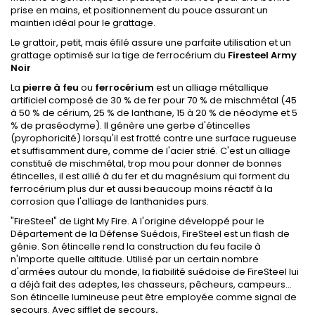
prise en mains, et positionnement du pouce assurant un
maintien idéal pour le grattage.
Le grattoir, petit, mais éfilé assure une parfaite utilisation et un
grattage optimisé sur la tige de ferrocérium du
Firesteel Army
Noir
La
pierre à feu
ou
ferrocérium
est un alliage métallique
artificiel composé de 30 % de fer pour 70 % de mischmétal (45
à 50 % de cérium, 25 % de lanthane, 15 à 20 % de néodyme et 5
% de praséodyme). Il génère une gerbe d'étincelles
(pyrophoricité) lorsqu'il est frotté contre une surface rugueuse
et suffisamment dure, comme de l'acier strié. C'est un alliage
constitué de mischmétal, trop mou pour donner de bonnes
étincelles, il est allié à du fer et du magnésium qui forment du
ferrocérium
plus dur et aussi beaucoup moins réactif à la
corrosion que l'alliage de lanthanides purs.
"FireSteel" de Light My Fire. A l'origine développé pour le
Département de la Défense Suédois, FireSteel est un flash de
génie. Son étincelle rend la construction du feu facile à
n'importe quelle altitude. Utilisé par un certain nombre
d'armées autour du monde, la fiabilité suédoise de FireSteel lui
a déjà fait des adeptes, les chasseurs, pêcheurs, campeurs...
Son étincelle lumineuse peut être employée comme signal de
secours. Avec sifflet de secours
.