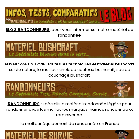
.
feu. Une fois enflammée, la
de cet équipement essentiel
carte brûle lentement
pour survivre.
comme une bougie.
BLOG RANDONNEURS
, pour vous informer sur notre
matériel de
randonnée
BUSHCRAFT SURVIE
:
toutes les techniques et
materiel
bushcraft
survie nature
, le meilleur choix de
couteau bushcraft
,
sac de
couchage bushcraft
,
RANDONNEUR
S
:
spécialiste matériel randonnée légère
pour
randonner avec les meilleures marques,
hamac randonnee
et
tarp bivouac
.
Le
meilleur équipement de randonnée
en France