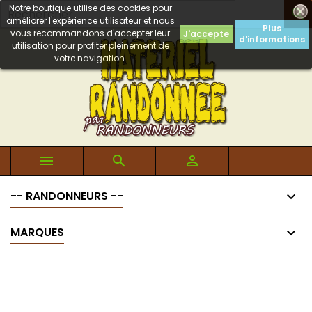
Notre boutique utilise des cookies pour

améliorer l'expérience utilisateur et nous
Plus
vous recommandons d'accepter leur
J'accepte
d'informations
utilisation pour profiter pleinement de
votre navigation.



-- RANDONNEURS --
MARQUES