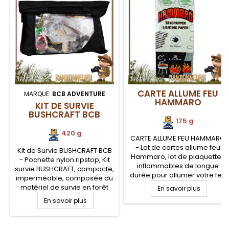
CARTE ALLUME FEU
MARQUE:
BCB ADVENTURE
HAMMARO
KIT DE SURVIE
BUSHCRAFT BCB
175 g
420 g
CARTE ALLUME FEU HAMMARO
- Lot de cartes allume feu
Kit de Survie BUSHCRAFT BCB
Hammaro, lot de plaquettes
- Pochette nylon ripstop, Kit
inflammables de longue
survie BUSHCRAFT, compacte,
durée pour allumer votre feu
imperméable, composée du
en mode de survie et sur
matériel de survie en forêt
En savoir plus
bivouac bushcraft. Carte
indispensable. La pochette
En savoir plus
matière inflammable
plastique ripstop nylon est
imprégnée, excellent
semi-étanche pour assurer
complément à une pierre à
efficacement la protection