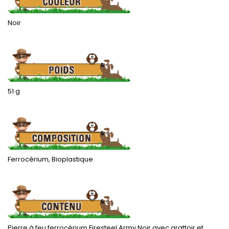
Noir
.
51 g
.
Ferrocérium, Bioplastique
.
Pierre à feu ferrocérium Firesteel Army Noir avec grattoir et