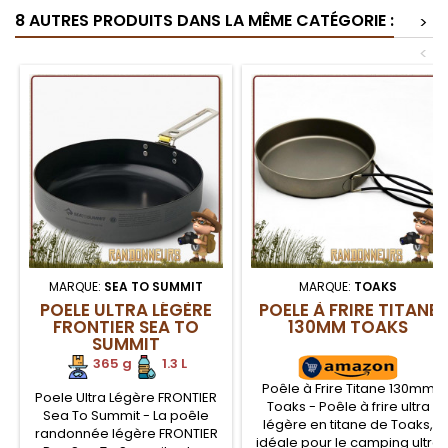
rapide qui résiste aux
8 AUTRES PRODUITS DANS LA MÊME CATÉGORIE :
moisissures avec une
>
poignée en forme qui peut
<
servir de raclette
MARQUE:
SEA TO SUMMIT
MARQUE:
TOAKS
POELE ULTRA LÉGÈRE
POELE À FRIRE TITANE
FRONTIER SEA TO
130MM TOAKS
SUMMIT
365 g
.
1.3 L
Poêle à Frire Titane 130mm
Poele Ultra Légère FRONTIER
Toaks - Poêle à frire ultra
Sea To Summit - La poêle
légère en titane de Toaks,
randonnée légère FRONTIER
idéale pour le camping ultra