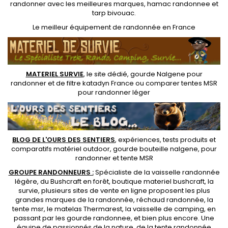
randonner avec les meilleures marques,
hamac randonnee
et
tarp bivouac
.
Le
meilleur équipement de randonnée
en France
MATERIEL SURVIE
, le site dédié,
gourde Nalgene pour
randonner
et de
filtre katadyn France
ou
comparer tentes MSR
pour randonner léger
BLOG DE L'OURS DES SENTIERS
, expériences, tests produits et
comparatifs matériel outdoor
,
gourde bouteille nalgene
, pour
randonner et
tente MSR
GROUPE RANDONNEURS :
Spécialiste de la
vaisselle randonnée
légère
, du Bushcraft en forêt,
boutique materiel bushcraft
, la
survie, plusieurs sites de vente en ligne proposent les plus
grandes marques de la randonnée,
réchaud randonnée
, la
tente msr
, le matelas Thermarest, la
vaisselle de camping
, en
passant par les
gourde randonnee
, et bien plus encore. Une
équipe de passionnés de la nature, de la
tente randonnée