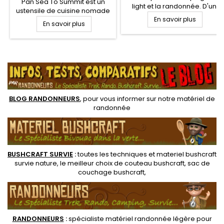
Pan Sea To Summit est un
light et la randonnée. D'un
ustensile de cuisine nomade
diamètre de 13.7 cm, avec
et perfectionné. La poêle
En savoir plus
En savoir plus
poignées repliables, cette
FRONTIER est en aluminium
poêle Titanium Toaks est
anodisé apportant légèreté,
toute aussi robuste que
robustesse. Revêtement
légère et saura vous
.
céramique anti-adhésif pour
accompagner sur tous vos
la cuisson des aliments.
bivouacs
Poignée repliable
verrouillable Click-Safe
BLOG RANDONNEURS
, pour vous informer sur notre
matériel de
randonnée
BUSHCRAFT SURVIE
:
toutes les techniques et
materiel
bushcraft
survie nature
, le meilleur choix de
couteau bushcraft
,
sac de
couchage bushcraft
,
RANDONNEUR
S
:
spécialiste matériel randonnée légère
pour