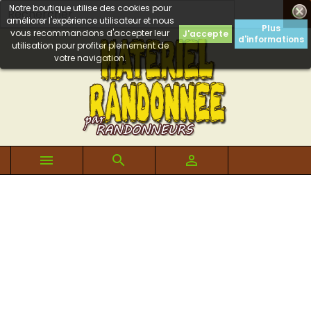
Notre boutique utilise des cookies pour

améliorer l'expérience utilisateur et nous
Plus
vous recommandons d'accepter leur
J'accepte
d'informations
utilisation pour profiter pleinement de
votre navigation.


