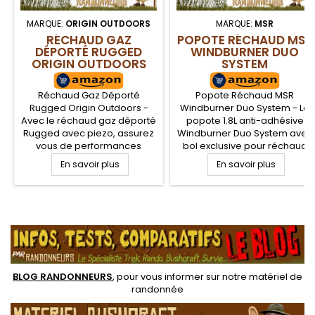
MARQUE:
ORIGIN OUTDOORS
MARQUE:
MSR
RÉCHAUD GAZ
POPOTE RÉCHAUD MSR
DÉPORTÉ RUGGED
WINDBURNER DUO
ORIGIN OUTDOORS
SYSTEM
Réchaud Gaz Déporté
Popote Réchaud MSR
Rugged Origin Outdoors -
Windburner Duo System - La
Avec le réchaud gaz déporté
popote 1.8L anti-adhésive
Rugged avec piezo, assurez
Windburner Duo System avec
vous de performances
bol exclusive pour réchaud
efficaces au camping et en
Windburner MSR est une
En savoir plus
En savoir plus
randonnée lors de la cuisson
combinaison entre de
de vos aliments. Puissance
l'aluminium hard anodisé
3500 W pour seulement 380 g
robuste et léger pour le
sur ce réchaud à brûleur
randonneur en recherche de
.
déporté permettant une
poids plume. Brûleur tête
meilleure stabilité et
radiante windburner avec
l'utilisation de popotes pour 4
coupe vent
personnes. Système de...
BLOG RANDONNEURS
, pour vous informer sur notre
matériel de
randonnée