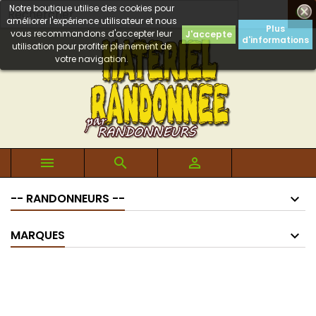
Notre boutique utilise des cookies pour

améliorer l'expérience utilisateur et nous
Plus
vous recommandons d'accepter leur
J'accepte
d'informations
utilisation pour profiter pleinement de
votre navigation.



-- RANDONNEURS --
MARQUES