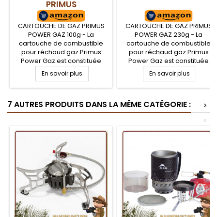
PRIMUS
CARTOUCHE DE GAZ PRIMUS
CARTOUCHE DE GAZ PRIMUS
POWER GAZ 100g - La
POWER GAZ 230g - La
cartouche de combustible
cartouche de combustible
pour réchaud gaz Primus
pour réchaud gaz Primus
Power Gaz est constituée
Power Gaz est constituée
d'un mélange de propane et
d'un mélange de propane et
En savoir plus
En savoir plus
d'isobutane, mélange
d'isobutane, mélange
polyvalent qui offre un très
polyvalent qui offre un très
bon rendement du printemps
bon rendement du printemps
7 AUTRES PRODUITS DANS LA MÊME CATÉGORIE :
à l'automne, avec assez de
à l'automne, avec assez de
>
pression même si la
pression même si la
<
température est négative
température est négative