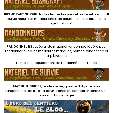
BUSHCRAFT SURVIE
:
toutes les techniques et
materiel
bushcraft
survie nature
, le meilleur choix de
couteau bushcraft
,
sac de
couchage bushcraft
,
RANDONNEUR
S
:
spécialiste matériel randonnée légère
pour
randonner avec les meilleures marques,
hamac randonnee
et
tarp bivouac
.
Le
meilleur équipement de randonnée
en France
MATERIEL SURVIE
, le site dédié,
gourde Nalgene pour
randonner
et de
filtre katadyn France
ou
comparer tentes MSR
pour randonner léger