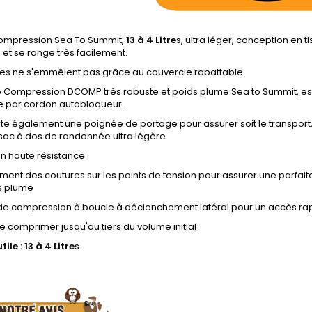
ompression Sea To Summit,
13 à 4
Litre
s
, ultra léger, conception en ti
et se range très facilement.
les ne s'emmêlent pas grâce au couvercle rabattable.
e Compression DCOMP très robuste et poids plume Sea to Summit, es
e par cordon autobloqueur.
te également une poignée de portage pour assurer soit le transport,
 sac à dos de randonnée ultra légère
on haute résistance
ent des coutures sur les points de tension pour assurer une parfait
s plume
de compression à boucle à déclenchement latéral pour un accès rapi
 comprimer jusqu'au tiers du volume initial
tile :
13 à 4
Litre
s