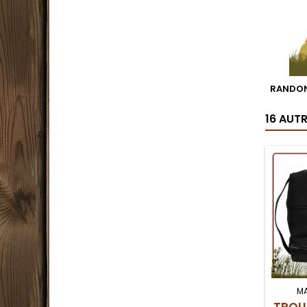
RANDON
16 AUT
M
TROU