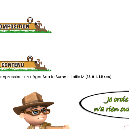
D
mpression ultra léger Sea to Summit, taille M (
13 à 4
Litres
)