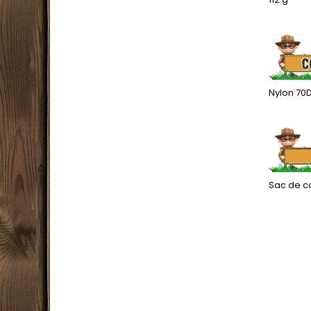
.
Nylon 70
.
Sac de co
.