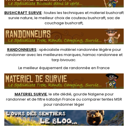
BUSHCRAFT SURVIE
:
toutes les techniques et
materiel
bushcraft
survie nature
, le meilleur choix de
couteau bushcraft
,
sac de
couchage bushcraft
,
RANDONNEUR
S
:
spécialiste matériel randonnée légère
pour
randonner avec les meilleures marques,
hamac randonnee
et
tarp bivouac
.
Le
meilleur équipement de randonnée
en France
MATERIEL SURVIE
, le site dédié,
gourde Nalgene pour
randonner
et de
filtre katadyn France
ou
comparer tentes MSR
pour randonner léger