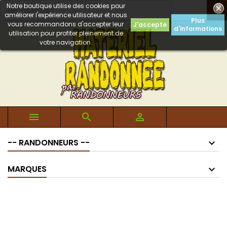
Notre boutique utilise des cookies pour

améliorer l'expérience utilisateur et nous
Plus
vous recommandons d'accepter leur
J'accepte
d'informations
utilisation pour profiter pleinement de
votre navigation.



-- RANDONNEURS --
MARQUES