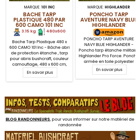
MARQUE:
101 INC
MARQUE:
HIGHLANDER
BACHE TARP
PONCHO TARP
PLASTIQUE 480 PAR
AVENTURE NAVY BLUE
600 CAMO 101 INC
HIGHLANDER
3.15 kg
.
.
480x600
PONCHO TARP AVENTURE
Bache Tarp Plastique 480 x
NAVY BLUE HIGHLANDER -
600 CAMO 101 Inc - Bâche abri
Poncho tarp étanche militaire
de protection étanche , tarp
Highlander Pro Force. Poncho
pour abris bushcraft, couleur
armée en toile polyester
camouflage, 480 x 600 cm,
ripstop indéchirable avec
avec œillets aluminium aux
En savoir plus
En savoir plus
œillets et coutures
quatre coins. Bâche en
renforcées pour l'utilisation
Polyéthylène résistante de
en montage tarp ou tapis de
100 gs/m2 mais aussi légère
sol de protection. Capuche
.
de 3150 g seulement.
avec sangle de serrage.
Coutures renforcées sur les
extrémités
BLOG RANDONNEURS
, pour vous informer sur notre
matériel de
randonnée