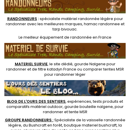
RANDONNEUR
S
:
spécialiste matériel randonnée légère
pour
randonner avec les meilleures marques,
hamac randonnee
et
tarp bivouac
.
Le
meilleur équipement de randonnée
en France
MATERIEL SURVIE
, le site dédié,
gourde Nalgene pour
randonner
et de
filtre katadyn France
ou
comparer tentes MSR
pour randonner léger
BLOG DE L'OURS DES SENTIERS
, expériences, tests produits et
comparatifs matériel outdoor
,
gourde bouteille nalgene
, pour
randonner et
tente MSR
GROUPE RANDONNEURS :
Spécialiste de la
vaisselle randonnée
légère
, du Bushcraft en forêt,
boutique materiel bushcraft
, la