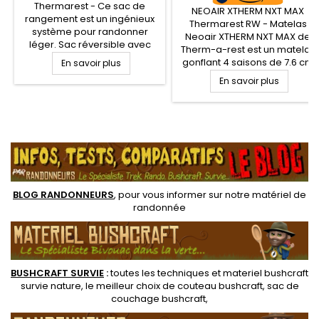
Thermarest - Ce sac de
NEOAIR XTHERM NXT MAX
rangement est un ingénieux
Thermarest RW - Matelas
système pour randonner
Neoair XTHERM NXT MAX de
léger. Sac réversible avec
Therm-a-rest est un matelas
lanyard de fermeture, le
gonflant 4 saisons de 7.6 cm
En savoir plus
StuffSack Thermarest sert
d'épaisseur, avec sa valeur R
En savoir plus
d'un côté d'oreiller doux et
de 7.3. Ultra léger, robuste et
confortable, et de l'autre,
compact, le matelas
d'une poche de rangement
Thermarest Xtherm NXT Max
et de transport. Confortable
est adapté au camping, trek
.
et utile, la doublure intérieure
et randonnée légère en
en polaire de ce sac permet
saisons froides. Le
de le...
Thermarest Neoair Xtherm
NXT Max offre le confort...
BLOG RANDONNEURS
, pour vous informer sur notre
matériel de
randonnée
BUSHCRAFT SURVIE
:
toutes les techniques et
materiel
bushcraft
survie nature
, le meilleur choix de
couteau bushcraft
,
sac de
couchage bushcraft
,