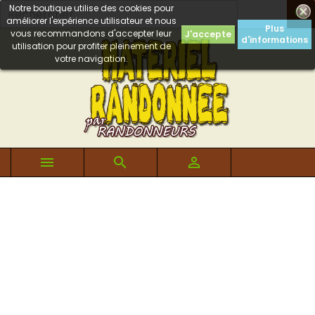
Notre boutique utilise des cookies pour

améliorer l'expérience utilisateur et nous
Plus
vous recommandons d'accepter leur
J'accepte
d'informations
utilisation pour profiter pleinement de
votre navigation.


