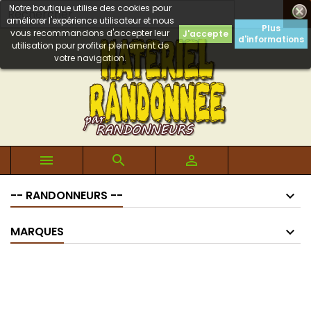
Notre boutique utilise des cookies pour

améliorer l'expérience utilisateur et nous
Plus
vous recommandons d'accepter leur
J'accepte
d'informations
utilisation pour profiter pleinement de
votre navigation.



-- RANDONNEURS --
MARQUES